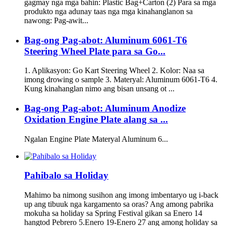
gagmay nga mga bahin: Plastic Bag+Carton (2) Para sa mga
produkto nga adunay taas nga mga kinahanglanon sa
nawong: Pag-awit...
Bag-ong Pag-abot: Aluminum 6061-T6
Steering Wheel Plate para sa Go...
1. Aplikasyon: Go Kart Steering Wheel 2. Kolor: Naa sa
imong drowing o sample 3. Materyal: Aluminum 6061-T6 4.
Kung kinahanglan nimo ang bisan unsang ot ...
Bag-ong Pag-abot: Aluminum Anodize
Oxidation Engine Plate alang sa ...
Ngalan Engine Plate Materyal Aluminum 6...
Pahibalo sa Holiday
Mahimo ba nimong susihon ang imong imbentaryo ug i-back
up ang tibuuk nga kargamento sa oras? Ang among pabrika
mokuha sa holiday sa Spring Festival gikan sa Enero 14
hangtod Pebrero 5.Enero 19-Enero 27 ang among holiday sa