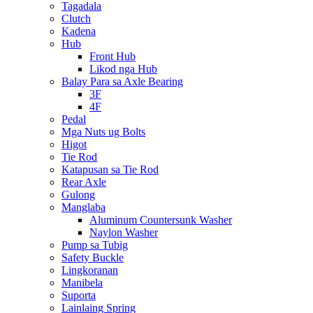
Tagadala
Clutch
Kadena
Hub
Front Hub
Likod nga Hub
Balay Para sa Axle Bearing
3F
4F
Pedal
Mga Nuts ug Bolts
Higot
Tie Rod
Katapusan sa Tie Rod
Rear Axle
Gulong
Manglaba
Aluminum Countersunk Washer
Naylon Washer
Pump sa Tubig
Safety Buckle
Lingkoranan
Manibela
Suporta
Lainlaing Spring