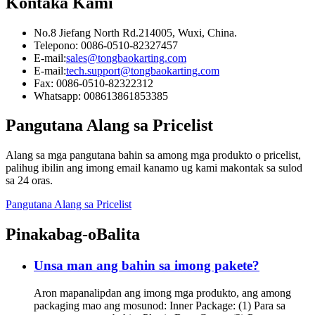
Kontaka Kami
No.8 Jiefang North Rd.214005, Wuxi, China.
Telepono: 0086-0510-82327457
E-mail:
sales@tongbaokarting.com
E-mail:
tech.support@tongbaokarting.com
Fax: 0086-0510-82322312
Whatsapp: 008613861853385
Pangutana Alang sa Pricelist
Alang sa mga pangutana bahin sa among mga produkto o pricelist,
palihug ibilin ang imong email kanamo ug kami makontak sa sulod
sa 24 oras.
Pangutana Alang sa Pricelist
Pinakabag-o
Balita
Unsa man ang bahin sa imong pakete?
Aron mapanalipdan ang imong mga produkto, ang among
packaging mao ang mosunod: Inner Package: (1) Para sa