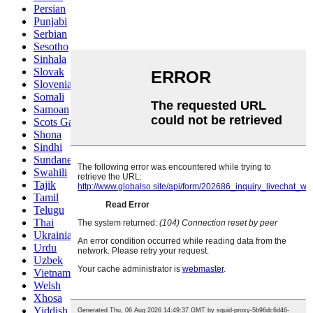
Persian
Punjabi
Serbian
Sesotho
Sinhala
Slovak
Slovenian
Somali
Samoan
Scots Gaelic
Shona
Sindhi
Sundanese
Swahili
Tajik
Tamil
Telugu
Thai
Ukrainian
Urdu
Uzbek
Vietnamese
Welsh
Xhosa
Yiddish