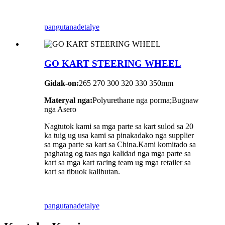
pangutana
detalye
GO KART STEERING WHEEL
Gidak-on:
265 270 300 320 330 350mm
Materyal nga:
Polyurethane nga porma;Bugnaw
nga Asero
Nagtutok kami sa mga parte sa kart sulod sa 20
ka tuig ug usa kami sa pinakadako nga supplier
sa mga parte sa kart sa China.Kami komitado sa
paghatag og taas nga kalidad nga mga parte sa
kart sa mga kart racing team ug mga retailer sa
kart sa tibuok kalibutan.
pangutana
detalye