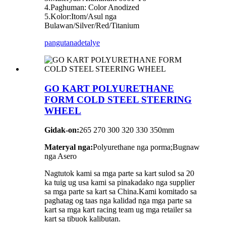
4.Paghuman: Color Anodized
5.Kolor:Itom/Asul nga
Bulawan/Silver/Red/Titanium
pangutana
detalye
GO KART POLYURETHANE
FORM COLD STEEL STEERING
WHEEL
Gidak-on:
265 270 300 320 330 350mm
Materyal nga:
Polyurethane nga porma;Bugnaw
nga Asero
Nagtutok kami sa mga parte sa kart sulod sa 20
ka tuig ug usa kami sa pinakadako nga supplier
sa mga parte sa kart sa China.Kami komitado sa
paghatag og taas nga kalidad nga mga parte sa
kart sa mga kart racing team ug mga retailer sa
kart sa tibuok kalibutan.