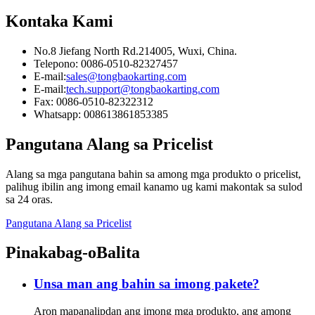
Kontaka Kami
No.8 Jiefang North Rd.214005, Wuxi, China.
Telepono: 0086-0510-82327457
E-mail:
sales@tongbaokarting.com
E-mail:
tech.support@tongbaokarting.com
Fax: 0086-0510-82322312
Whatsapp: 008613861853385
Pangutana Alang sa Pricelist
Alang sa mga pangutana bahin sa among mga produkto o pricelist,
palihug ibilin ang imong email kanamo ug kami makontak sa sulod
sa 24 oras.
Pangutana Alang sa Pricelist
Pinakabag-o
Balita
Unsa man ang bahin sa imong pakete?
Aron mapanalipdan ang imong mga produkto, ang among