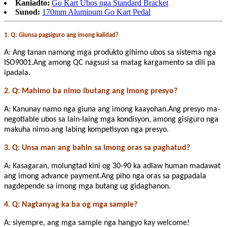
Kaniadto:
Go Kart Ubos nga Standard Bracket
Sunod:
170mm Aluminum Go Kart Pedal
1. Q: Giunsa pagsiguro ang imong kalidad?
A: Ang tanan namong mga produkto gihimo ubos sa sistema nga
ISO9001.Ang among QC nagsusi sa matag kargamento sa dili pa
ipadala.
2. Q: Mahimo ba nimo ibutang ang imong presyo?
A: Kanunay namo nga giuna ang imong kaayohan.Ang presyo ma-
negotiable ubos sa lain-laing mga kondisyon, among gisiguro nga
makuha nimo ang labing kompetisyon nga presyo.
3. Q: Unsa man ang bahin sa imong oras sa paghatud?
A: Kasagaran, molungtad kini og 30-90 ka adlaw human madawat
ang imong advance payment.Ang piho nga oras sa pagpadala
nagdepende sa imong mga butang ug gidaghanon.
4. Q: Nagtanyag ka ba og mga sample?
A: siyempre, ang mga sample nga hangyo kay welcome!