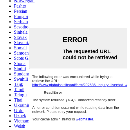
Norwegian
Pashto
Persian
Punjabi
Serbian
Sesotho
Sinhala
Slovak
Slovenian
Somali
Samoan
Scots Gaelic
Shona
Sindhi
Sundanese
Swahili
Tajik
Tamil
Telugu
Thai
Ukrainian
Urdu
Uzbek
Vietnamese
Welsh