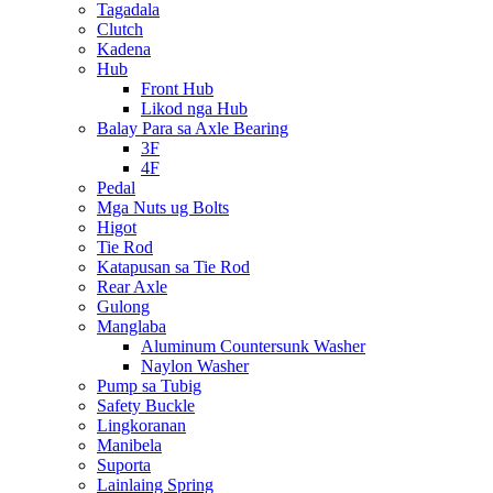
Tagadala
Clutch
Kadena
Hub
Front Hub
Likod nga Hub
Balay Para sa Axle Bearing
3F
4F
Pedal
Mga Nuts ug Bolts
Higot
Tie Rod
Katapusan sa Tie Rod
Rear Axle
Gulong
Manglaba
Aluminum Countersunk Washer
Naylon Washer
Pump sa Tubig
Safety Buckle
Lingkoranan
Manibela
Suporta
Lainlaing Spring