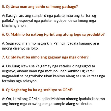
5. Q: Unsa man ang bahin sa imong package?
A: Kasagaran, ang standard nga pakete mao ang karton ug
pallet.Ang espesyal nga pakete nagdepende sa imong mga
kinahanglanon.
6. Q: Mahimo ba natong i-print ang atong logo sa produkto?
A: Sigurado, mahimo naton kini.Palihug ipadala kanamo ang
imong disenyo sa logo.
7. Q: Gidawat ba nimo ang gagmay nga mga order?
A: Oo.Kung ikaw usa ka gamay nga retailer o nagsugod sa
negosyo, andam kami nga motubo uban kanimo.Ug kami
nagpaabut sa pagtrabaho uban kanimo alang sa usa ka taas nga
termino nga relasyon.
8. Q: Naghatag ka ba og serbisyo sa OEM?
A: Oo, kami ang OEM supplier.Mahimo nimong ipadala kanamo
ang imong mga drowing o mga sample alang sa kinutlo.