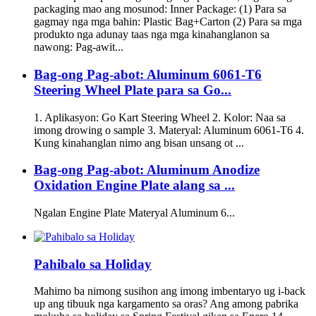
packaging mao ang mosunod: Inner Package: (1) Para sa
gagmay nga mga bahin: Plastic Bag+Carton (2) Para sa mga
produkto nga adunay taas nga mga kinahanglanon sa
nawong: Pag-awit...
Bag-ong Pag-abot: Aluminum 6061-T6
Steering Wheel Plate para sa Go...
1. Aplikasyon: Go Kart Steering Wheel 2. Kolor: Naa sa
imong drowing o sample 3. Materyal: Aluminum 6061-T6 4.
Kung kinahanglan nimo ang bisan unsang ot ...
Bag-ong Pag-abot: Aluminum Anodize
Oxidation Engine Plate alang sa ...
Ngalan Engine Plate Materyal Aluminum 6...
Pahibalo sa Holiday
Mahimo ba nimong susihon ang imong imbentaryo ug i-back
up ang tibuuk nga kargamento sa oras? Ang among pabrika