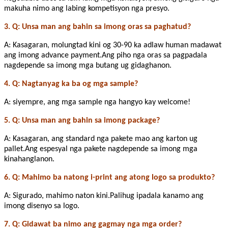
makuha nimo ang labing kompetisyon nga presyo.
3. Q: Unsa man ang bahin sa imong oras sa paghatud?
A: Kasagaran, molungtad kini og 30-90 ka adlaw human madawat
ang imong advance payment.Ang piho nga oras sa pagpadala
nagdepende sa imong mga butang ug gidaghanon.
4. Q: Nagtanyag ka ba og mga sample?
A: siyempre, ang mga sample nga hangyo kay welcome!
5. Q: Unsa man ang bahin sa imong package?
A: Kasagaran, ang standard nga pakete mao ang karton ug
pallet.Ang espesyal nga pakete nagdepende sa imong mga
kinahanglanon.
6. Q: Mahimo ba natong i-print ang atong logo sa produkto?
A: Sigurado, mahimo naton kini.Palihug ipadala kanamo ang
imong disenyo sa logo.
7. Q: Gidawat ba nimo ang gagmay nga mga order?