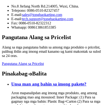
No.8 Jiefang North Rd.214005, Wuxi, China.
Telepono: 0086-0510-82327457
E-mail:
sales@tongbaokarting.com
E-mail:
tech.support@tongbaokarting.com
Fax: 0086-0510-82322312
Whatsapp: 008613861853385
Pangutana Alang sa Pricelist
Alang sa mga pangutana bahin sa among mga produkto o pricelist,
palihug ibilin ang imong email kanamo ug kami makontak sa sulod
sa 24 oras.
Pangutana Alang sa Pricelist
Pinakabag-o
Balita
Unsa man ang bahin sa imong pakete?
Aron mapanalipdan ang imong mga produkto, ang among
packaging mao ang mosunod: Inner Package: (1) Para sa
gagmay nga mga bahin: Plastic Bag+Carton (2) Para sa mga