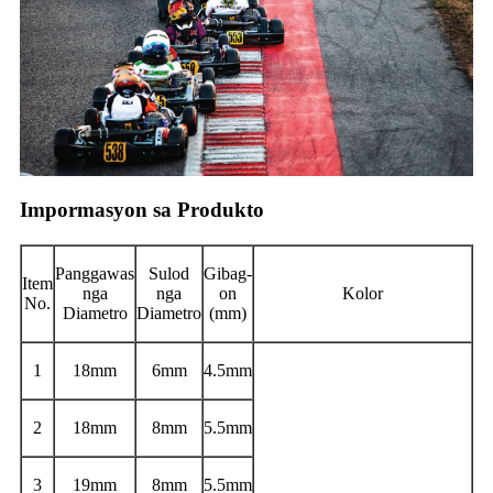
Impormasyon sa Produkto
Panggawas
Sulod
Gibag-
Item
nga
nga
on
Kolor
No.
Diametro
Diametro
(mm)
1
18mm
6mm
4.5mm
2
18mm
8mm
5.5mm
3
19mm
8mm
5.5mm