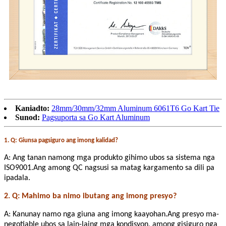
Kaniadto:
28mm/30mm/32mm Aluminum 6061T6 Go Kart Tie
Sunod:
Pagsuporta sa Go Kart Aluminum
1. Q: Giunsa pagsiguro ang imong kalidad?
A: Ang tanan namong mga produkto gihimo ubos sa sistema nga
ISO9001.Ang among QC nagsusi sa matag kargamento sa dili pa
ipadala.
2. Q: Mahimo ba nimo ibutang ang imong presyo?
A: Kanunay namo nga giuna ang imong kaayohan.Ang presyo ma-
negotiable ubos sa lain-laing mga kondisyon, among gisiguro nga