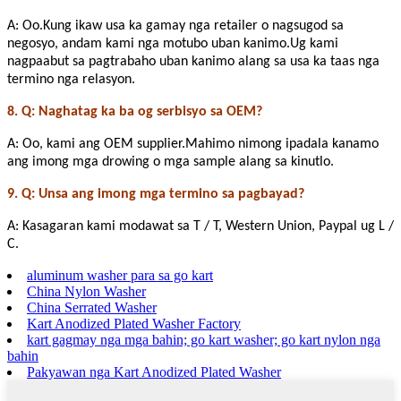
A: Oo.Kung ikaw usa ka gamay nga retailer o nagsugod sa
negosyo, andam kami nga motubo uban kanimo.Ug kami
nagpaabut sa pagtrabaho uban kanimo alang sa usa ka taas nga
termino nga relasyon.
8. Q: Naghatag ka ba og serbisyo sa OEM?
A: Oo, kami ang OEM supplier.Mahimo nimong ipadala kanamo
ang imong mga drowing o mga sample alang sa kinutlo.
9. Q: Unsa ang imong mga termino sa pagbayad?
A: Kasagaran kami modawat sa T / T, Western Union, Paypal ug L /
C.
aluminum washer para sa go kart
China Nylon Washer
China Serrated Washer
Kart Anodized Plated Washer Factory
kart gagmay nga mga bahin; go kart washer; go kart nylon nga
bahin
Pakyawan nga Kart Anodized Plated Washer