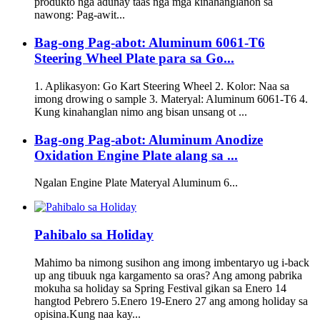
produkto nga adunay taas nga mga kinahanglanon sa
nawong: Pag-awit...
Bag-ong Pag-abot: Aluminum 6061-T6
Steering Wheel Plate para sa Go...
1. Aplikasyon: Go Kart Steering Wheel 2. Kolor: Naa sa
imong drowing o sample 3. Materyal: Aluminum 6061-T6 4.
Kung kinahanglan nimo ang bisan unsang ot ...
Bag-ong Pag-abot: Aluminum Anodize
Oxidation Engine Plate alang sa ...
Ngalan Engine Plate Materyal Aluminum 6...
Pahibalo sa Holiday
Mahimo ba nimong susihon ang imong imbentaryo ug i-back
up ang tibuuk nga kargamento sa oras? Ang among pabrika
mokuha sa holiday sa Spring Festival gikan sa Enero 14
hangtod Pebrero 5.Enero 19-Enero 27 ang among holiday sa
opisina.Kung naa kay...