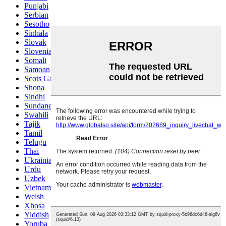
Punjabi
Serbian
Sesotho
Sinhala
Slovak
Slovenian
Somali
Samoan
Scots Gaelic
Shona
Sindhi
Sundanese
Swahili
Tajik
Tamil
Telugu
Thai
Ukrainian
Urdu
Uzbek
Vietnamese
Welsh
Xhosa
Yiddish
Yoruba