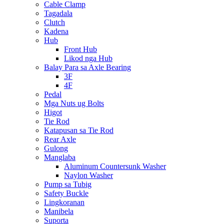
Cable Clamp
Tagadala
Clutch
Kadena
Hub
Front Hub
Likod nga Hub
Balay Para sa Axle Bearing
3F
4F
Pedal
Mga Nuts ug Bolts
Higot
Tie Rod
Katapusan sa Tie Rod
Rear Axle
Gulong
Manglaba
Aluminum Countersunk Washer
Naylon Washer
Pump sa Tubig
Safety Buckle
Lingkoranan
Manibela
Suporta